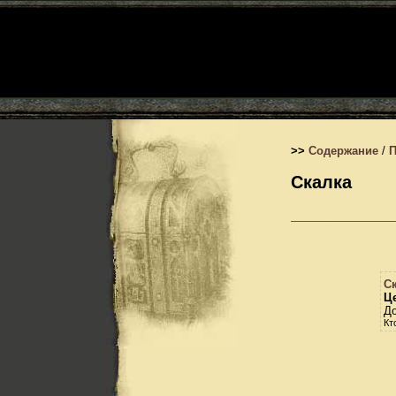
>>
Содержание
/
Скалка
С
Це
До
Кт