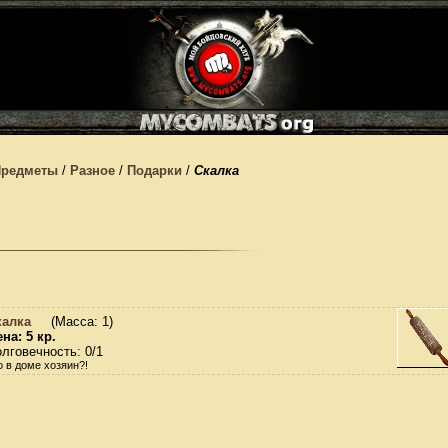
Предметы
/
Разное
/
Подарки
/
Скалка
калка
(Масса: 1)
на: 5 кр.
лговечность: 0/1
о в доме хозяин?!